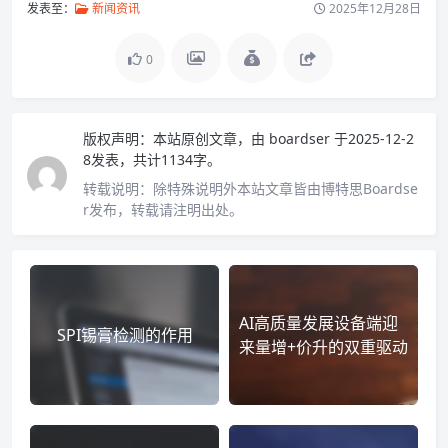
发表至：
新闻资讯
2025年12月28日
0
版权声明：
本站原创文章，由
boardser
于2025-12-2
8发表，共计1134字。
转载说明：
除特殊说明外本站文章皆由博特思Boardse
r发布，转载请注明出处。
AI高质量发展设备端迎
SPI锡膏检测的作用
来量增+价升的双重驱动