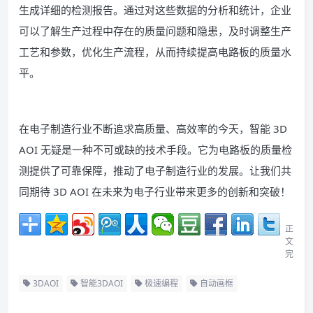
生成详细的检测报告。通过对这些数据的分析和统计，企业
可以了解生产过程中存在的质量问题和隐患，及时调整生产
工艺和参数，优化生产流程，从而持续提高电路板的质量水
平。
在电子制造行业不断追求高质量、高效率的今天，智能 3D
AOI 无疑是一种不可或缺的技术手段。它为电路板的质量检
测提供了可靠保障，推动了电子制造行业的发展。让我们共
同期待 3D AOI 在未来为电子行业带来更多的创新和突破！
正
文
完
3DAOI
智能3DAOI
极速编程
自动画框