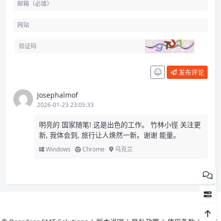
发布评论
Josephalmof
2026-01-23 23:05:33
明亮的 国家随笔! 这是出色的工作。
竹林小徑
关注更
新, 我体会到, 旅行让人焕然一新。谢谢 能量。
Windows
Chrome
乌克兰