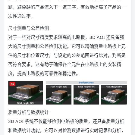
题，避免缺陷产品流入下一道工序，有效地提高了产品的一
次性通过率。
尺寸测量与公差检测
对于一些对尺寸精度要求较高的电路板，3D AOI 还具备强
大的尺寸测量和公差检测功能。它可以精确测量电路板上元
件的尺寸和位置尺寸，与设定的公差范围进行比对，判断是
否符合要求。这有助于确保各个元件在电路板上的安装精
度，提高电路板的可靠性和稳定性。
质量分析与数据统计
3D AOI 系统不仅能够检测电路板的质量，还具备质量分析
和数据统计功能。它可以对检测数据进行实时记录和分析，