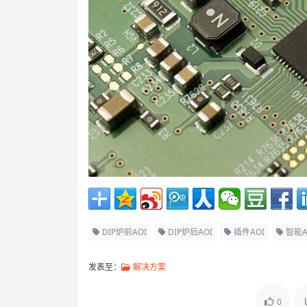
DIP炉前AOI
DIP炉后AOI
插件AOI
智能A
发表至：
解决方案
0